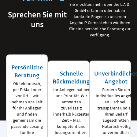
Sie möchten mehr über die L.A.D.
GmbH erfahren oder haben
Sprechen Sie mit
konkrete Fragen zu unserem
uns
Angebot? Gerne stehen wir Ihnen
für eine persönliche Beratung zur
Verfügung.
Persönliche
Schnelle
Unverbindliche
Beratung
Rückmeldung
Angebot
Ob telefonisch,
per E-Mail oder
Ihr Anliegen hat bei
Fordern Sie ein
vor Ort – wir
uns Priorität. Wir
individuelles Angebot
nehmen uns Zeit
antworten
an – schnell,
für Ihr Anliegen
zuverlässig
transparent und auf
und finden
innerhalb kürzester
Ihren Bedarf
gemeinsam die
Zeit – klar,
zugeschnitten.
passende Lösung
kompetent und
Natürlich völlig
für Ihre
lösungsorientiert.
unverbindlich.