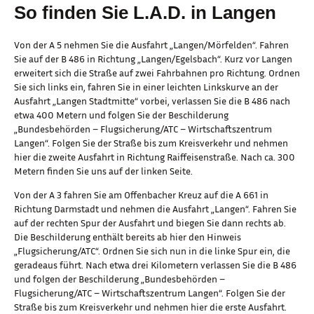
So finden Sie L.A.D. in Langen
Von der A 5 nehmen Sie die Ausfahrt „Langen/Mörfelden“. Fahren
Sie auf der B 486 in Richtung „Langen/Egelsbach“. Kurz vor Langen
erweitert sich die Straße auf zwei Fahrbahnen pro Richtung. Ordnen
Sie sich links ein, fahren Sie in einer leichten Linkskurve an der
Ausfahrt „Langen Stadtmitte“ vorbei, verlassen Sie die B 486 nach
etwa 400 Metern und folgen Sie der Beschilderung
„Bundesbehörden – Flugsicherung/ATC – Wirtschaftszentrum
Langen“. Folgen Sie der Straße bis zum Kreisverkehr und nehmen
hier die zweite Ausfahrt in Richtung Raiffeisenstraße. Nach ca. 300
Metern finden Sie uns auf der linken Seite.
Von der A 3 fahren Sie am Offenbacher Kreuz auf die A 661 in
Richtung Darmstadt und nehmen die Ausfahrt „Langen“. Fahren Sie
auf der rechten Spur der Ausfahrt und biegen Sie dann rechts ab.
Die Beschilderung enthält bereits ab hier den Hinweis
„Flugsicherung/ATC“. Ordnen Sie sich nun in die linke Spur ein, die
geradeaus führt. Nach etwa drei Kilometern verlassen Sie die B 486
und folgen der Beschilderung „Bundesbehörden –
Flugsicherung/ATC – Wirtschaftszentrum Langen“. Folgen Sie der
Straße bis zum Kreisverkehr und nehmen hier die erste Ausfahrt.